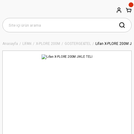
Anasayfa
LİFAN
X-PLORE 200M
GÖSTERGE&TEL
Lifan X-PLORE 200M JİK