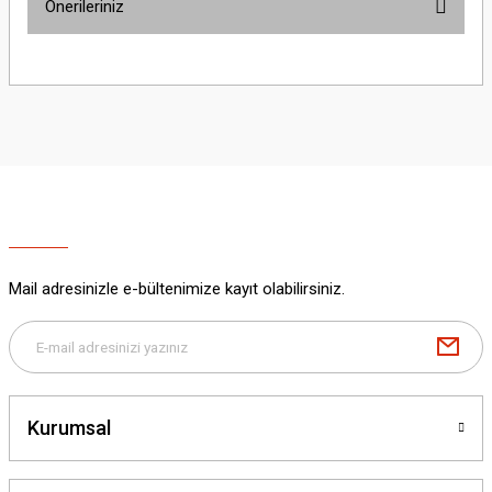
Önerileriniz
Yorum Yaz
Bu ürünün fiyat bilgisi, resim, ürün açıklamalarında ve diğer konularda
yetersiz gördüğünüz noktaları öneri formunu kullanarak tarafımıza
iletebilirsiniz.
Görüş ve önerileriniz için teşekkür ederiz.
Ürün resmi kalitesiz, bozuk veya görüntülenemiyor.
Ürün açıklamasında eksik bilgiler bulunuyor.
Ürün bilgilerinde hatalar bulunuyor.
Ürün fiyatı diğer sitelerden daha pahalı.
Mail adresinizle e-bültenimize kayıt olabilirsiniz.
Bu ürüne benzer farklı alternatifler olmalı.
Kurumsal
Gönder