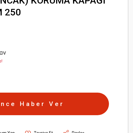
INCAK) KORUMA KAPAĞI
 250
KDV
e!
ince Haber Ver
rum Yap
Tavsiye Et
Paylaş