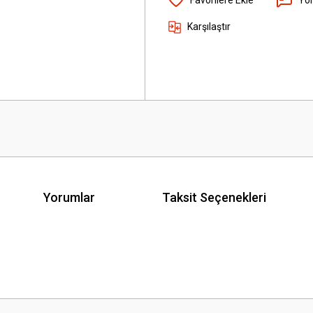
Karşılaştır
Yorumlar
Taksit Seçenekleri
 yetersiz gördüğünüz noktaları öneri formunu kullanarak tarafımıza iletebilirsini
Bu ürüne ilk yorumu siz yapın!