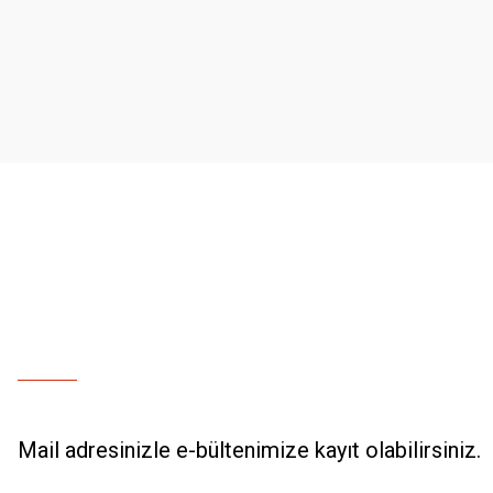
Ürün resmi kalitesiz, bozuk veya görüntülenemiyor.
Ürün açıklamasında eksik bilgiler bulunuyor.
Ürün bilgilerinde hatalar bulunuyor.
Ürün fiyatı diğer sitelerden daha pahalı.
Bu ürüne benzer farklı alternatifler olmalı.
Mail adresinizle e-bültenimize kayıt olabilirsiniz.