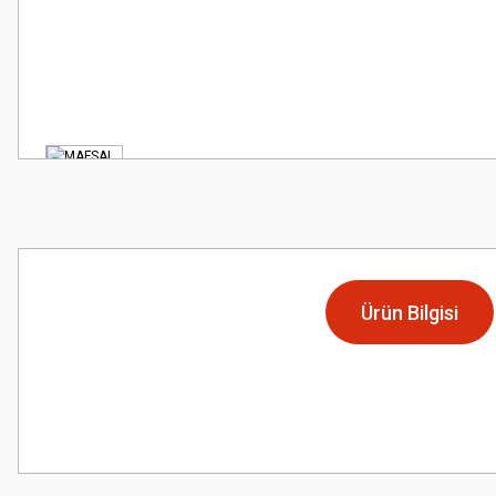
Ürün Bilgisi
Bu ürünün fiyat bilgisi, resim, ürün açıklamalarında ve diğer konularda
Görüş ve önerileriniz için teşekkür ederiz.