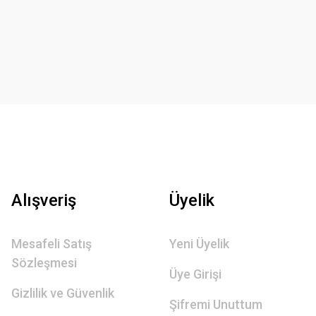
Alışveriş
Üyelik
Mesafeli Satış
Yeni Üyelik
Sözleşmesi
Üye Girişi
Gizlilik ve Güvenlik
Şifremi Unuttum