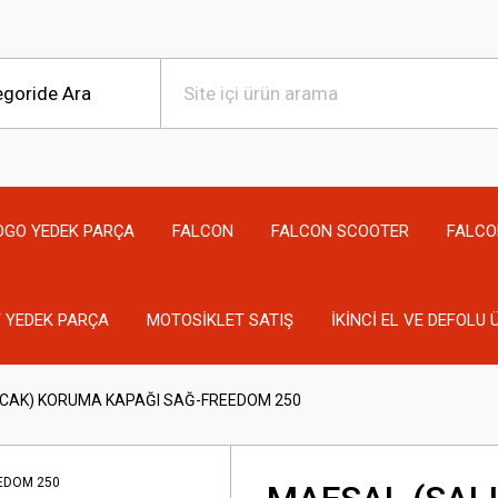
OGO YEDEK PARÇA
FALCON
FALCON SCOOTER
FALCO
 YEDEK PARÇA
MOTOSİKLET SATIŞ
İKİNCİ EL VE DEFOLU
NCAK) KORUMA KAPAĞI SAĞ-FREEDOM 250