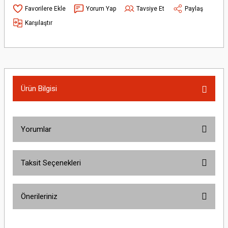
Yorum Yap
Tavsiye Et
Paylaş
Karşılaştır
Ürün Bilgisi
Yorumlar
Taksit Seçenekleri
Bu ürüne ilk yorumu siz yapın!
Önerileriniz
Yorum Yaz
Bu ürünün fiyat bilgisi, resim, ürün açıklamalarında ve diğer konularda