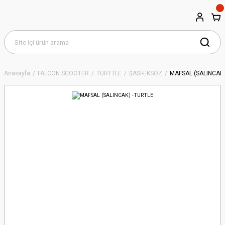
Anasayfa
FALCON SCOOTER
TURTTLE
ŞASİ-EKSOZ
MAFSAL (SALINCAK)