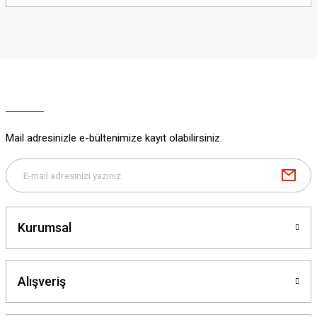
yetersiz gördüğünüz noktaları öneri formunu kullanarak tarafımıza
iletebilirsiniz.
Görüş ve önerileriniz için teşekkür ederiz.
Ürün resmi kalitesiz, bozuk veya görüntülenemiyor.
Ürün açıklamasında eksik bilgiler bulunuyor.
Ürün bilgilerinde hatalar bulunuyor.
Ürün fiyatı diğer sitelerden daha pahalı.
Mail adresinizle e-bültenimize kayıt olabilirsiniz.
Bu ürüne benzer farklı alternatifler olmalı.
Kurumsal
Gönder
Alışveriş