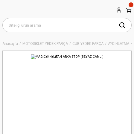
Anasayfa
MOTOSİKLET YEDEK PARÇA
CUB YEDEK PARÇA
AYDINLATMA