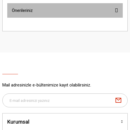
Önerileriniz
Yorum Yaz
Bu ürünün fiyat bilgisi, resim, ürün açıklamalarında ve diğer konularda
yetersiz gördüğünüz noktaları öneri formunu kullanarak tarafımıza
iletebilirsiniz.
Görüş ve önerileriniz için teşekkür ederiz.
Ürün resmi kalitesiz, bozuk veya görüntülenemiyor.
Ürün açıklamasında eksik bilgiler bulunuyor.
Ürün bilgilerinde hatalar bulunuyor.
Ürün fiyatı diğer sitelerden daha pahalı.
Mail adresinizle e-bültenimize kayıt olabilirsiniz.
Bu ürüne benzer farklı alternatifler olmalı.
Kurumsal
Gönder