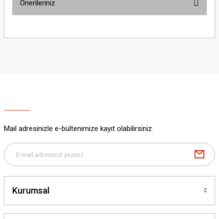
Önerileriniz
Yorum Yaz
Bu ürünün fiyat bilgisi, resim, ürün açıklamalarında ve diğer konularda
yetersiz gördüğünüz noktaları öneri formunu kullanarak tarafımıza
iletebilirsiniz.
Görüş ve önerileriniz için teşekkür ederiz.
Ürün resmi kalitesiz, bozuk veya görüntülenemiyor.
Ürün açıklamasında eksik bilgiler bulunuyor.
Ürün bilgilerinde hatalar bulunuyor.
Ürün fiyatı diğer sitelerden daha pahalı.
Mail adresinizle e-bültenimize kayıt olabilirsiniz.
Bu ürüne benzer farklı alternatifler olmalı.
Kurumsal
Gönder