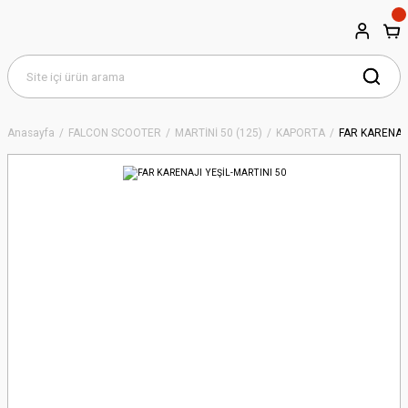
Anasayfa
FALCON SCOOTER
MARTİNİ 50 (125)
KAPORTA
FAR KARENAJI