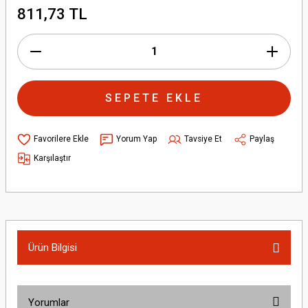
811,73 TL
GRUBU
GRUBU
ATV STRONG 377
MARTİNİ 50 (125)
RADYATÖ
KAPORTA SE
KAPORTA SE
GUPPİ 110
URTTLE
SEPETE EKLE
UICK 50
Yorum Yap
Tavsiye Et
Paylaş
AX 125
Karşılaştır
Ürün Bilgisi
Yorumlar