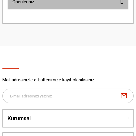
Önerileriniz
Yorum Yaz
Bu ürünün fiyat bilgisi, resim, ürün açıklamalarında ve diğer konularda
yetersiz gördüğünüz noktaları öneri formunu kullanarak tarafımıza
iletebilirsiniz.
Görüş ve önerileriniz için teşekkür ederiz.
Ürün resmi kalitesiz, bozuk veya görüntülenemiyor.
Ürün açıklamasında eksik bilgiler bulunuyor.
Ürün bilgilerinde hatalar bulunuyor.
Ürün fiyatı diğer sitelerden daha pahalı.
Mail adresinizle e-bültenimize kayıt olabilirsiniz.
Bu ürüne benzer farklı alternatifler olmalı.
Kurumsal
Gönder