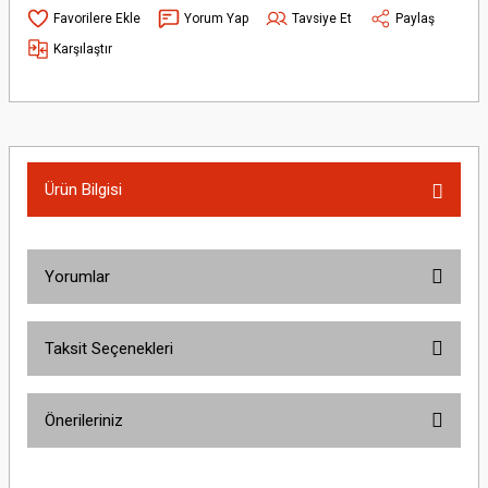
Yorum Yap
Tavsiye Et
Paylaş
Karşılaştır
Ürün Bilgisi
Yorumlar
Taksit Seçenekleri
Bu ürüne ilk yorumu siz yapın!
Önerileriniz
Yorum Yaz
Bu ürünün fiyat bilgisi, resim, ürün açıklamalarında ve diğer konularda