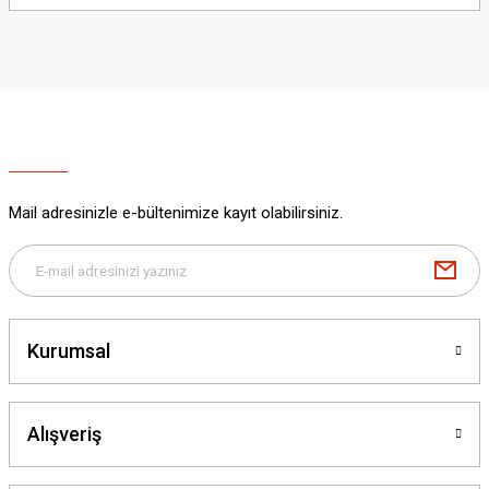
yetersiz gördüğünüz noktaları öneri formunu kullanarak tarafımıza
iletebilirsiniz.
Görüş ve önerileriniz için teşekkür ederiz.
Ürün resmi kalitesiz, bozuk veya görüntülenemiyor.
Ürün açıklamasında eksik bilgiler bulunuyor.
Ürün bilgilerinde hatalar bulunuyor.
Ürün fiyatı diğer sitelerden daha pahalı.
Mail adresinizle e-bültenimize kayıt olabilirsiniz.
Bu ürüne benzer farklı alternatifler olmalı.
Kurumsal
Gönder
Alışveriş