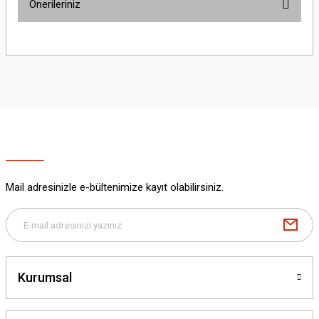
Önerileriniz
Yorum Yaz
Bu ürünün fiyat bilgisi, resim, ürün açıklamalarında ve diğer konularda
yetersiz gördüğünüz noktaları öneri formunu kullanarak tarafımıza
iletebilirsiniz.
Görüş ve önerileriniz için teşekkür ederiz.
Ürün resmi kalitesiz, bozuk veya görüntülenemiyor.
Ürün açıklamasında eksik bilgiler bulunuyor.
Ürün bilgilerinde hatalar bulunuyor.
Ürün fiyatı diğer sitelerden daha pahalı.
Mail adresinizle e-bültenimize kayıt olabilirsiniz.
Bu ürüne benzer farklı alternatifler olmalı.
Kurumsal
Gönder