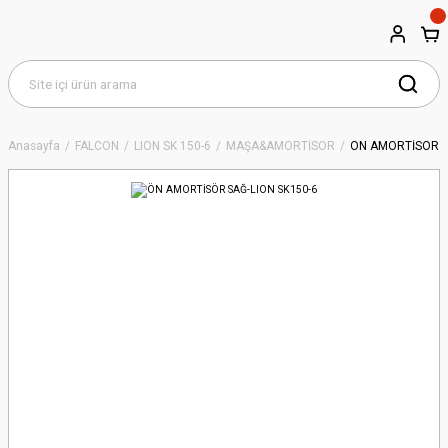
Anasayfa
FALCON
LION SK 150-6
MAŞA&AMORTİSÖR
ÖN AMORTİSÖR S