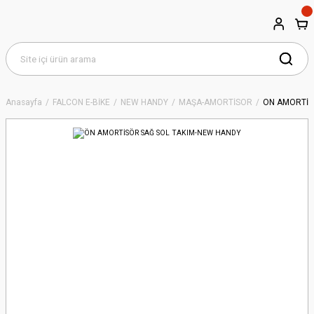
Anasayfa
FALCON E-BİKE
NEW HANDY
MAŞA-AMORTİSÖR
ÖN AMORTİS