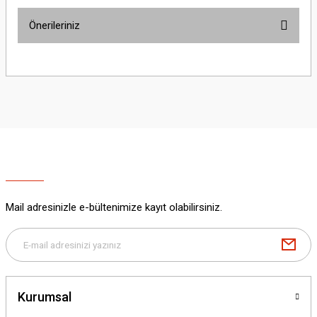
Önerileriniz
Yorum Yaz
Bu ürünün fiyat bilgisi, resim, ürün açıklamalarında ve diğer konularda
yetersiz gördüğünüz noktaları öneri formunu kullanarak tarafımıza
iletebilirsiniz.
Görüş ve önerileriniz için teşekkür ederiz.
Ürün resmi kalitesiz, bozuk veya görüntülenemiyor.
Ürün açıklamasında eksik bilgiler bulunuyor.
Ürün bilgilerinde hatalar bulunuyor.
Ürün fiyatı diğer sitelerden daha pahalı.
Mail adresinizle e-bültenimize kayıt olabilirsiniz.
Bu ürüne benzer farklı alternatifler olmalı.
Kurumsal
Gönder