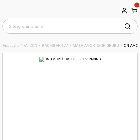
Anasayfa
FALCON
RACING FR 177
MAŞA-AMORTİSÖR GRUBU
ÖN AMOR