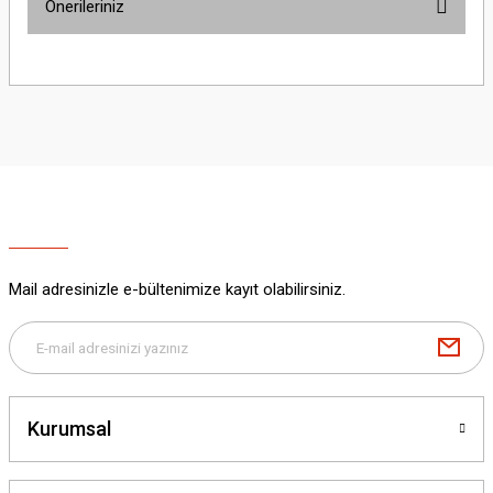
Önerileriniz
Yorum Yaz
Bu ürünün fiyat bilgisi, resim, ürün açıklamalarında ve diğer konularda
yetersiz gördüğünüz noktaları öneri formunu kullanarak tarafımıza
iletebilirsiniz.
Görüş ve önerileriniz için teşekkür ederiz.
Ürün resmi kalitesiz, bozuk veya görüntülenemiyor.
Ürün açıklamasında eksik bilgiler bulunuyor.
Ürün bilgilerinde hatalar bulunuyor.
Ürün fiyatı diğer sitelerden daha pahalı.
Mail adresinizle e-bültenimize kayıt olabilirsiniz.
Bu ürüne benzer farklı alternatifler olmalı.
Kurumsal
Gönder