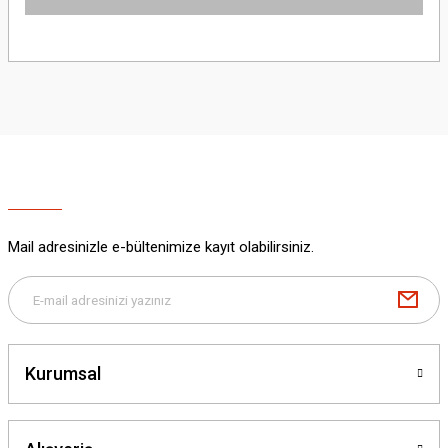
Bu ürünün fiyat bilgisi, resim, ürün açıklamalarında ve diğer konularda
yetersiz gördüğünüz noktaları öneri formunu kullanarak tarafımıza
iletebilirsiniz.
Görüş ve önerileriniz için teşekkür ederiz.
Ürün resmi kalitesiz, bozuk veya görüntülenemiyor.
Ürün açıklamasında eksik bilgiler bulunuyor.
Ürün bilgilerinde hatalar bulunuyor.
Ürün fiyatı diğer sitelerden daha pahalı.
Mail adresinizle e-bültenimize kayıt olabilirsiniz.
Bu ürüne benzer farklı alternatifler olmalı.
Kurumsal
Gönder