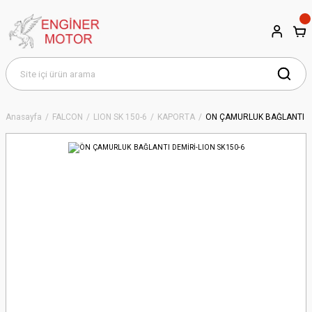
Anasayfa
FALCON
LION SK 150-6
KAPORTA
ÖN ÇAMURLUK BAĞLANTI DE