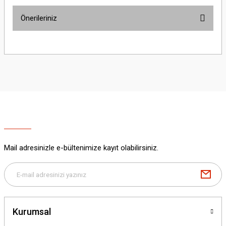
Önerileriniz
Yorum Yaz
Bu ürünün fiyat bilgisi, resim, ürün açıklamalarında ve diğer konularda
yetersiz gördüğünüz noktaları öneri formunu kullanarak tarafımıza
iletebilirsiniz.
Görüş ve önerileriniz için teşekkür ederiz.
Ürün resmi kalitesiz, bozuk veya görüntülenemiyor.
Ürün açıklamasında eksik bilgiler bulunuyor.
Ürün bilgilerinde hatalar bulunuyor.
Ürün fiyatı diğer sitelerden daha pahalı.
Mail adresinizle e-bültenimize kayıt olabilirsiniz.
Bu ürüne benzer farklı alternatifler olmalı.
Kurumsal
Gönder