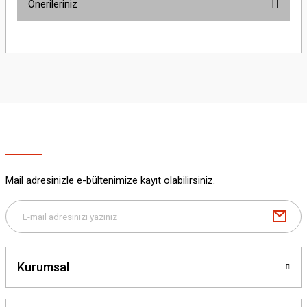
Önerileriniz
Yorum Yaz
Bu ürünün fiyat bilgisi, resim, ürün açıklamalarında ve diğer konularda
yetersiz gördüğünüz noktaları öneri formunu kullanarak tarafımıza
iletebilirsiniz.
Görüş ve önerileriniz için teşekkür ederiz.
Ürün resmi kalitesiz, bozuk veya görüntülenemiyor.
Ürün açıklamasında eksik bilgiler bulunuyor.
Ürün bilgilerinde hatalar bulunuyor.
Ürün fiyatı diğer sitelerden daha pahalı.
Mail adresinizle e-bültenimize kayıt olabilirsiniz.
Bu ürüne benzer farklı alternatifler olmalı.
Kurumsal
Gönder