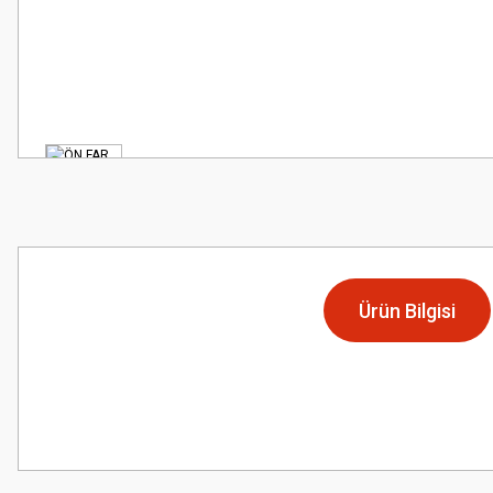
Ürün Bilgisi
Bu ürünün fiyat bilgisi, resim, ürün açıklamalarında ve diğer konularda
Görüş ve önerileriniz için teşekkür ederiz.