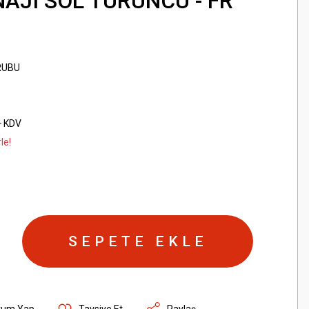
AJI SOL TURUNCU - FR
RUBU
+ KDV
le!
SEPETE EKLE
rum Yap
Tavsiye Et
Paylaş