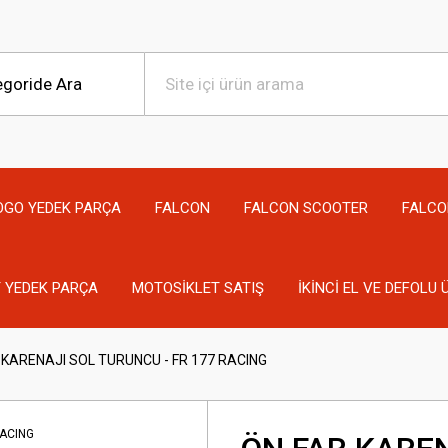
OGO YEDEK PARÇA
FALCON
FALCON SCOOTER
FALCO
 YEDEK PARÇA
MOTOSİKLET SATIŞ
İKİNCİ EL VE DEFOLU
 KARENAJI SOL TURUNCU - FR 177 RACING