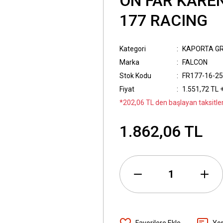
ÖN FAR KAREN
177 RACING
Kategori
KAPORTA G
Marka
FALCON
Stok Kodu
FR177-16-25
Fiyat
1.551,72 TL 
*202,06 TL den başlayan taksitler
1.862,06 TL
Yo