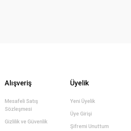
Alışveriş
Üyelik
Mesafeli Satış
Yeni Üyelik
Sözleşmesi
Üye Girişi
Gizlilik ve Güvenlik
Şifremi Unuttum