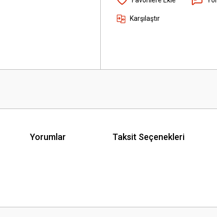
Karşılaştır
Yorumlar
Taksit Seçenekleri
 yetersiz gördüğünüz noktaları öneri formunu kullanarak tarafımıza iletebilirsini
Bu ürüne ilk yorumu siz yapın!