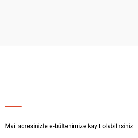
Ürün resmi kalitesiz, bozuk veya görüntülenemiyor.
Ürün açıklamasında eksik bilgiler bulunuyor.
Ürün bilgilerinde hatalar bulunuyor.
Ürün fiyatı diğer sitelerden daha pahalı.
Bu ürüne benzer farklı alternatifler olmalı.
Mail adresinizle e-bültenimize kayıt olabilirsiniz.