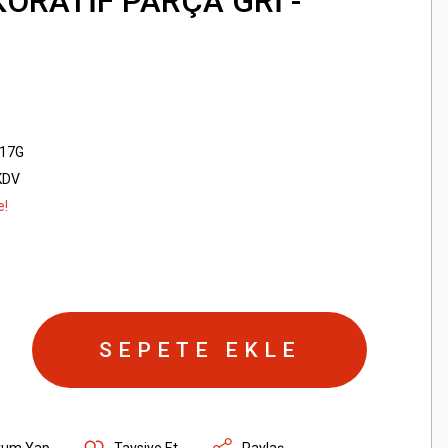
ORATİF PARÇA GRİ -
17G
KDV
e!
SEPETE EKLE
rum Yap
Tavsiye Et
Paylaş