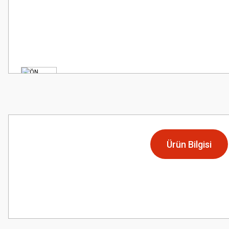
Ürün Bilgisi
Bu ürünün fiyat bilgisi, resim, ürün açıklamalarında ve diğer konularda
Görüş ve önerileriniz için teşekkür ederiz.