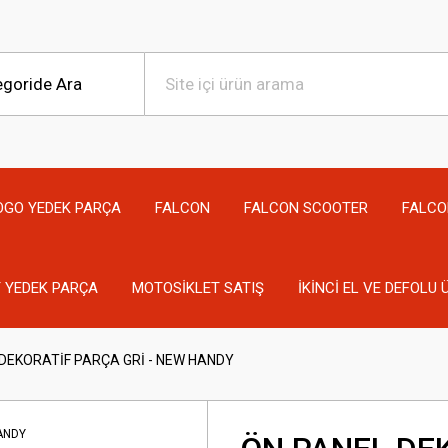
OGO YEDEK PARÇA
FALCON
FALCON SCOOTER
FALCO
 YEDEK PARÇA
MOTOSİKLET SATIŞ
İKİNCİ EL VE DEFOLU
DEKORATİF PARÇA GRİ - NEW HANDY