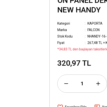
ÖN PANEL DEK
NEW HANDY
Kategori
KAPORTA
Marka
FALCON
Stok Kodu
NHANDY-16-
Fiyat
267,48 TL + 
*34,83 TL den başlayan taksitlerl
320,97 TL
Yo