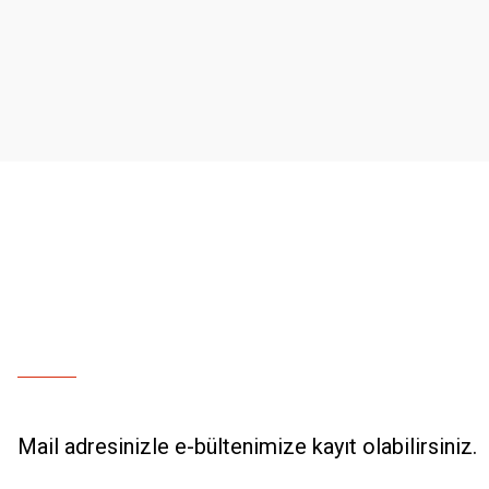
Ürün resmi kalitesiz, bozuk veya görüntülenemiyor.
Ürün açıklamasında eksik bilgiler bulunuyor.
Ürün bilgilerinde hatalar bulunuyor.
Ürün fiyatı diğer sitelerden daha pahalı.
Bu ürüne benzer farklı alternatifler olmalı.
Mail adresinizle e-bültenimize kayıt olabilirsiniz.