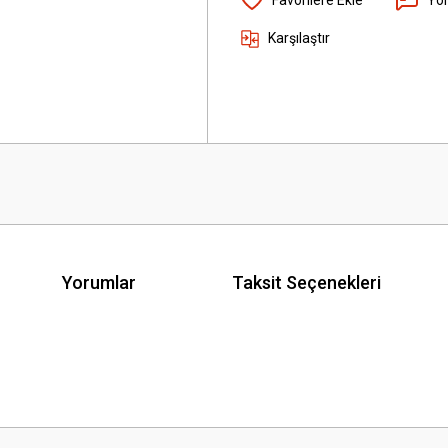
Karşılaştır
Yorumlar
Taksit Seçenekleri
 yetersiz gördüğünüz noktaları öneri formunu kullanarak tarafımıza iletebilirsini
Bu ürüne ilk yorumu siz yapın!