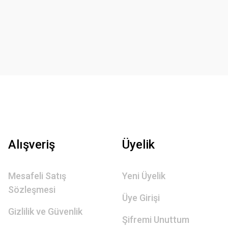
Alışveriş
Üyelik
Mesafeli Satış
Yeni Üyelik
Sözleşmesi
Üye Girişi
Gizlilik ve Güvenlik
Şifremi Unuttum