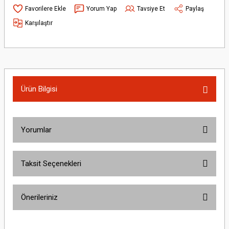
Yorum Yap
Tavsiye Et
Paylaş
Karşılaştır
Ürün Bilgisi
Yorumlar
Taksit Seçenekleri
Bu ürüne ilk yorumu siz yapın!
Önerileriniz
Yorum Yaz
Bu ürünün fiyat bilgisi, resim, ürün açıklamalarında ve diğer konularda