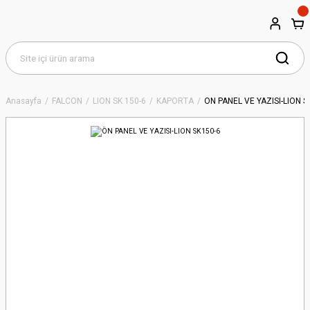
Anasayfa
FALCON
LION SK 150-6
KAPORTA
ÖN PANEL VE YAZISI-LION S