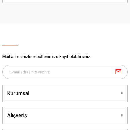
yetersiz gördüğünüz noktaları öneri formunu kullanarak tarafımıza
iletebilirsiniz.
Görüş ve önerileriniz için teşekkür ederiz.
Ürün resmi kalitesiz, bozuk veya görüntülenemiyor.
Ürün açıklamasında eksik bilgiler bulunuyor.
Ürün bilgilerinde hatalar bulunuyor.
Ürün fiyatı diğer sitelerden daha pahalı.
Mail adresinizle e-bültenimize kayıt olabilirsiniz.
Bu ürüne benzer farklı alternatifler olmalı.
Kurumsal
Gönder
Alışveriş