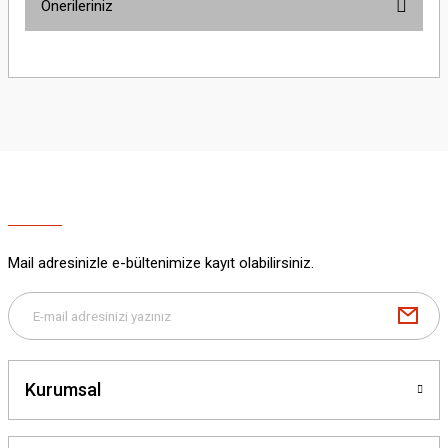
Önerileriniz
Yorum Yaz
Bu ürünün fiyat bilgisi, resim, ürün açıklamalarında ve diğer konularda
yetersiz gördüğünüz noktaları öneri formunu kullanarak tarafımıza
iletebilirsiniz.
Görüş ve önerileriniz için teşekkür ederiz.
Ürün resmi kalitesiz, bozuk veya görüntülenemiyor.
Ürün açıklamasında eksik bilgiler bulunuyor.
Ürün bilgilerinde hatalar bulunuyor.
Ürün fiyatı diğer sitelerden daha pahalı.
Mail adresinizle e-bültenimize kayıt olabilirsiniz.
Bu ürüne benzer farklı alternatifler olmalı.
Kurumsal
Gönder