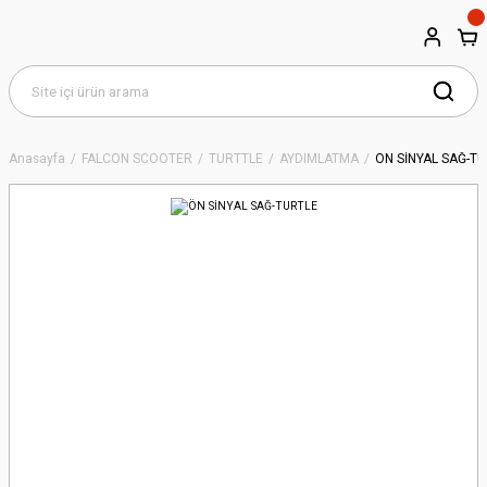
Anasayfa
FALCON SCOOTER
TURTTLE
AYDIMLATMA
ÖN SİNYAL SAĞ-T