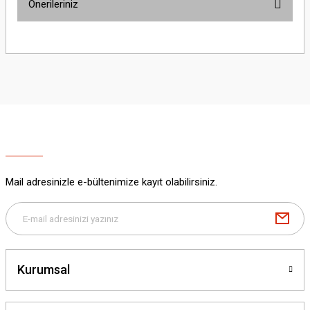
Önerileriniz
Yorum Yaz
Bu ürünün fiyat bilgisi, resim, ürün açıklamalarında ve diğer konularda
yetersiz gördüğünüz noktaları öneri formunu kullanarak tarafımıza
iletebilirsiniz.
Görüş ve önerileriniz için teşekkür ederiz.
Ürün resmi kalitesiz, bozuk veya görüntülenemiyor.
Ürün açıklamasında eksik bilgiler bulunuyor.
Ürün bilgilerinde hatalar bulunuyor.
Ürün fiyatı diğer sitelerden daha pahalı.
Mail adresinizle e-bültenimize kayıt olabilirsiniz.
Bu ürüne benzer farklı alternatifler olmalı.
Kurumsal
Gönder