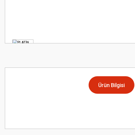
Ürün Bilgisi
Bu ürünün fiyat bilgisi, resim, ürün açıklamalarında ve diğer konularda
Görüş ve önerileriniz için teşekkür ederiz.