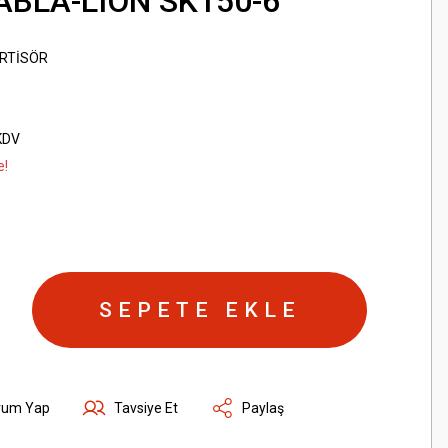
ABLA-LION SK150-6
RTİSÖR
KDV
e!
SEPETE EKLE
rum Yap
Tavsiye Et
Paylaş