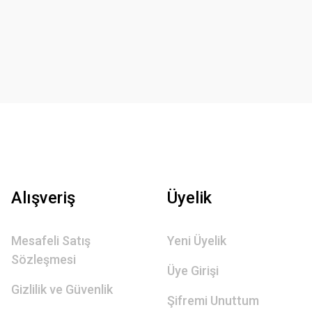
Alışveriş
Üyelik
Mesafeli Satış
Yeni Üyelik
Sözleşmesi
Üye Girişi
Gizlilik ve Güvenlik
Şifremi Unuttum