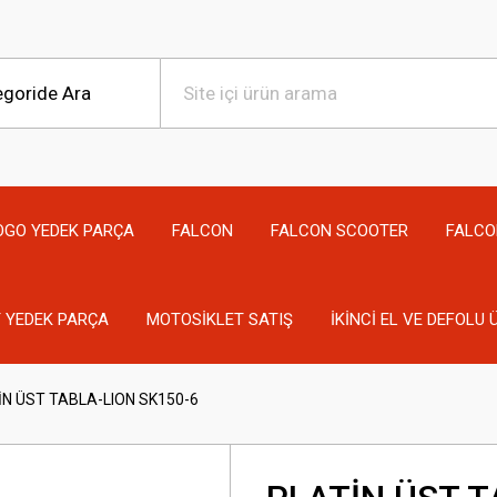
OGO YEDEK PARÇA
FALCON
FALCON SCOOTER
FALCO
 YEDEK PARÇA
MOTOSİKLET SATIŞ
İKİNCİ EL VE DEFOLU
İN ÜST TABLA-LION SK150-6