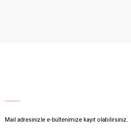
Ürün resmi kalitesiz, bozuk veya görüntülenemiyor.
Ürün açıklamasında eksik bilgiler bulunuyor.
Ürün bilgilerinde hatalar bulunuyor.
Ürün fiyatı diğer sitelerden daha pahalı.
Bu ürüne benzer farklı alternatifler olmalı.
Mail adresinizle e-bültenimize kayıt olabilirsiniz.