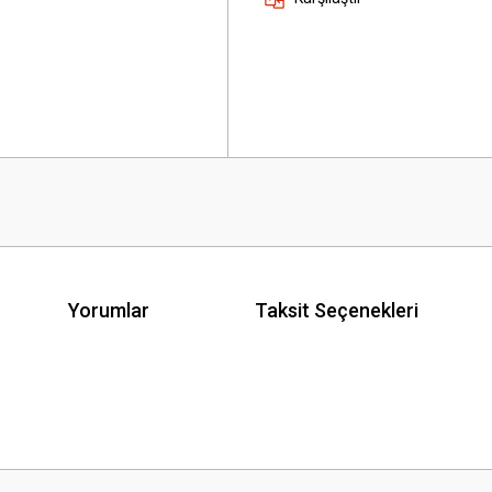
Yorumlar
Taksit Seçenekleri
 yetersiz gördüğünüz noktaları öneri formunu kullanarak tarafımıza iletebilirsini
Bu ürüne ilk yorumu siz yapın!