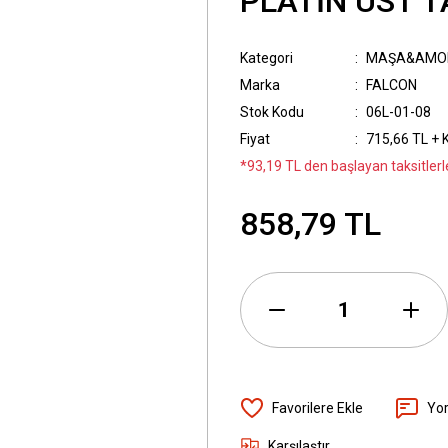
PLATİN ÜST T
Kategori
MAŞA&AMO
Marka
FALCON
Stok Kodu
06L-01-08
Fiyat
715,66 TL + 
*93,19 TL den başlayan taksitlerl
858,79 TL
Yo
Karşılaştır