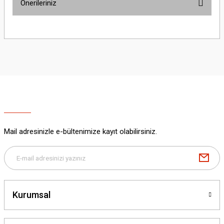
Önerileriniz
Yorum Yaz
Bu ürünün fiyat bilgisi, resim, ürün açıklamalarında ve diğer konularda
yetersiz gördüğünüz noktaları öneri formunu kullanarak tarafımıza
iletebilirsiniz.
Görüş ve önerileriniz için teşekkür ederiz.
Ürün resmi kalitesiz, bozuk veya görüntülenemiyor.
Ürün açıklamasında eksik bilgiler bulunuyor.
Ürün bilgilerinde hatalar bulunuyor.
Ürün fiyatı diğer sitelerden daha pahalı.
Mail adresinizle e-bültenimize kayıt olabilirsiniz.
Bu ürüne benzer farklı alternatifler olmalı.
Kurumsal
Gönder