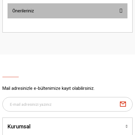
Önerileriniz
Yorum Yaz
Bu ürünün fiyat bilgisi, resim, ürün açıklamalarında ve diğer konularda
yetersiz gördüğünüz noktaları öneri formunu kullanarak tarafımıza
iletebilirsiniz.
Görüş ve önerileriniz için teşekkür ederiz.
Ürün resmi kalitesiz, bozuk veya görüntülenemiyor.
Ürün açıklamasında eksik bilgiler bulunuyor.
Ürün bilgilerinde hatalar bulunuyor.
Ürün fiyatı diğer sitelerden daha pahalı.
Mail adresinizle e-bültenimize kayıt olabilirsiniz.
Bu ürüne benzer farklı alternatifler olmalı.
Kurumsal
Gönder