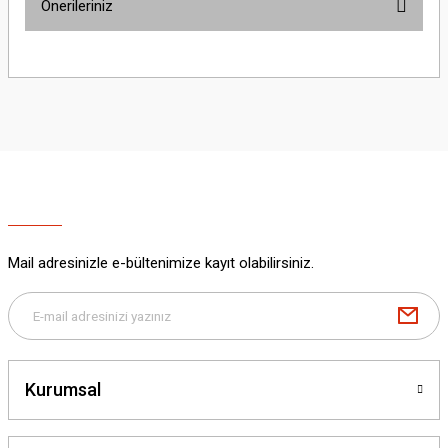
Önerileriniz
Yorum Yaz
Bu ürünün fiyat bilgisi, resim, ürün açıklamalarında ve diğer konularda
yetersiz gördüğünüz noktaları öneri formunu kullanarak tarafımıza
iletebilirsiniz.
Görüş ve önerileriniz için teşekkür ederiz.
Ürün resmi kalitesiz, bozuk veya görüntülenemiyor.
Ürün açıklamasında eksik bilgiler bulunuyor.
Ürün bilgilerinde hatalar bulunuyor.
Ürün fiyatı diğer sitelerden daha pahalı.
Mail adresinizle e-bültenimize kayıt olabilirsiniz.
Bu ürüne benzer farklı alternatifler olmalı.
Kurumsal
Gönder