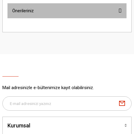
Önerileriniz
Yorum Yaz
Bu ürünün fiyat bilgisi, resim, ürün açıklamalarında ve diğer konularda
yetersiz gördüğünüz noktaları öneri formunu kullanarak tarafımıza
iletebilirsiniz.
Görüş ve önerileriniz için teşekkür ederiz.
Ürün resmi kalitesiz, bozuk veya görüntülenemiyor.
Ürün açıklamasında eksik bilgiler bulunuyor.
Ürün bilgilerinde hatalar bulunuyor.
Ürün fiyatı diğer sitelerden daha pahalı.
Mail adresinizle e-bültenimize kayıt olabilirsiniz.
Bu ürüne benzer farklı alternatifler olmalı.
Kurumsal
Gönder