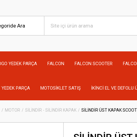
OGO YEDEK PARÇA
FALCON
FALCON SCOOTER
FALCO
 YEDEK PARÇA
MOTOSİKLET SATIŞ
İKİNCİ EL VE DEFOLU
MOTOR
SİLİNDİR - SİLİNDİR KAPAK
SİLİNDİR ÜST KAPAK SCOOT