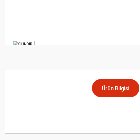
Ürün Bilgisi
Bu ürünün fiyat bilgisi, resim, ürün açıklamalarında ve diğer konularda
Görüş ve önerileriniz için teşekkür ederiz.