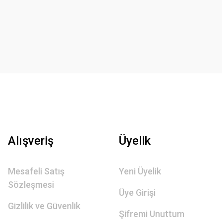
Alışveriş
Üyelik
Mesafeli Satış
Yeni Üyelik
Sözleşmesi
Üye Girişi
Gizlilik ve Güvenlik
Şifremi Unuttum