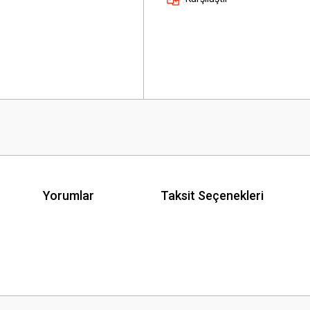
Yorumlar
Taksit Seçenekleri
 yetersiz gördüğünüz noktaları öneri formunu kullanarak tarafımıza iletebilirsini
Bu ürüne ilk yorumu siz yapın!