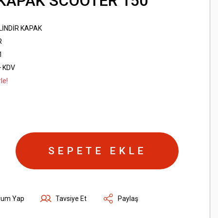
 KAPAK SCOOTER 150
İLİNDİR KAPAK
R
1
+ KDV
le!
SEPETE EKLE
rum Yap
Tavsiye Et
Paylaş