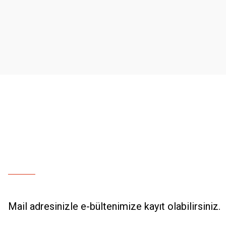
Ürün resmi kalitesiz, bozuk veya görüntülenemiyor.
Ürün açıklamasında eksik bilgiler bulunuyor.
Ürün bilgilerinde hatalar bulunuyor.
Ürün fiyatı diğer sitelerden daha pahalı.
Bu ürüne benzer farklı alternatifler olmalı.
Mail adresinizle e-bültenimize kayıt olabilirsiniz.