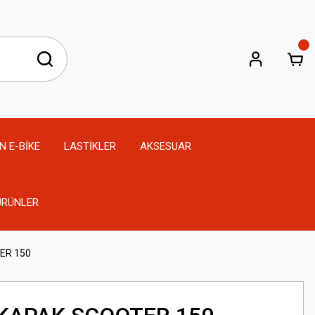
N E-BİKE
LASTİKLER
AKSESUAR
 ÜRÜNLER
ER 150