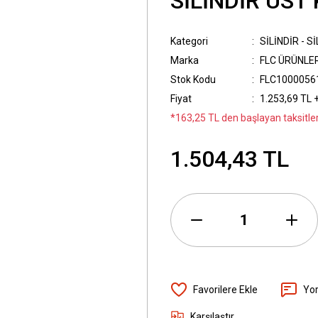
SİLİNDİR ÜST
Kategori
SİLİNDİR - S
Marka
FLC ÜRÜNLE
Stok Kodu
FLC1000056
Fiyat
1.253,69 TL 
*163,25 TL den başlayan taksitler
1.504,43 TL
Yo
Karşılaştır