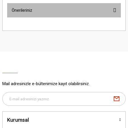
Önerileriniz
Yorum Yaz
Bu ürünün fiyat bilgisi, resim, ürün açıklamalarında ve diğer konularda
yetersiz gördüğünüz noktaları öneri formunu kullanarak tarafımıza
iletebilirsiniz.
Görüş ve önerileriniz için teşekkür ederiz.
Ürün resmi kalitesiz, bozuk veya görüntülenemiyor.
Ürün açıklamasında eksik bilgiler bulunuyor.
Ürün bilgilerinde hatalar bulunuyor.
Ürün fiyatı diğer sitelerden daha pahalı.
Mail adresinizle e-bültenimize kayıt olabilirsiniz.
Bu ürüne benzer farklı alternatifler olmalı.
Kurumsal
Gönder