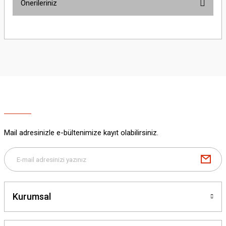
Önerileriniz
Yorum Yaz
Bu ürünün fiyat bilgisi, resim, ürün açıklamalarında ve diğer konularda
yetersiz gördüğünüz noktaları öneri formunu kullanarak tarafımıza
iletebilirsiniz.
Görüş ve önerileriniz için teşekkür ederiz.
Ürün resmi kalitesiz, bozuk veya görüntülenemiyor.
Ürün açıklamasında eksik bilgiler bulunuyor.
Ürün bilgilerinde hatalar bulunuyor.
Ürün fiyatı diğer sitelerden daha pahalı.
Mail adresinizle e-bültenimize kayıt olabilirsiniz.
Bu ürüne benzer farklı alternatifler olmalı.
Kurumsal
Gönder