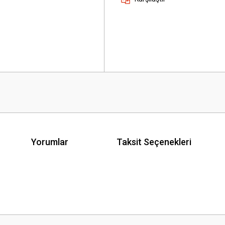
Yorumlar
Taksit Seçenekleri
 yetersiz gördüğünüz noktaları öneri formunu kullanarak tarafımıza iletebilirsini
Bu ürüne ilk yorumu siz yapın!