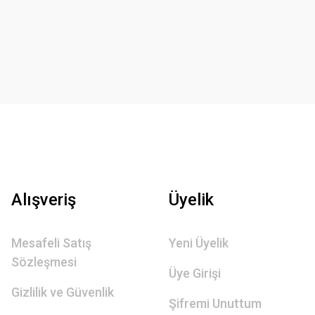
Alışveriş
Üyelik
Mesafeli Satış
Yeni Üyelik
Sözleşmesi
Üye Girişi
Gizlilik ve Güvenlik
Şifremi Unuttum