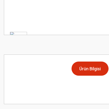
Ürün Bilgisi
Bu ürünün fiyat bilgisi, resim, ürün açıklamalarında ve diğer konularda
Görüş ve önerileriniz için teşekkür ederiz.