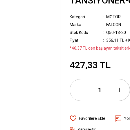
TANSİYONER-
Kategori
MOTOR
Marka
FALCON
Stok Kodu
Q50-13-20
Fiyat
356,11 TL + 
*46,37 TL den başlayan taksitlerl
427,33 TL
Yo
Karşılaştır