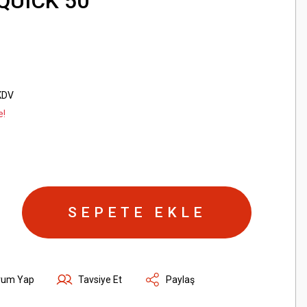
QUICK 50
KDV
e!
SEPETE EKLE
rum Yap
Tavsiye Et
Paylaş