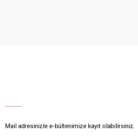
Ürün resmi kalitesiz, bozuk veya görüntülenemiyor.
Ürün açıklamasında eksik bilgiler bulunuyor.
Ürün bilgilerinde hatalar bulunuyor.
Ürün fiyatı diğer sitelerden daha pahalı.
Bu ürüne benzer farklı alternatifler olmalı.
Mail adresinizle e-bültenimize kayıt olabilirsiniz.