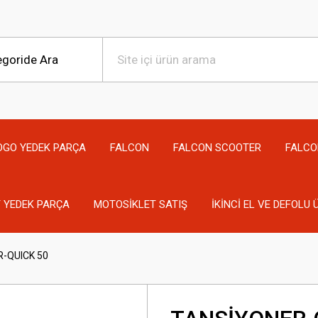
OGO YEDEK PARÇA
FALCON
FALCON SCOOTER
FALCO
 YEDEK PARÇA
MOTOSİKLET SATIŞ
İKİNCİ EL VE DEFOLU
-QUICK 50