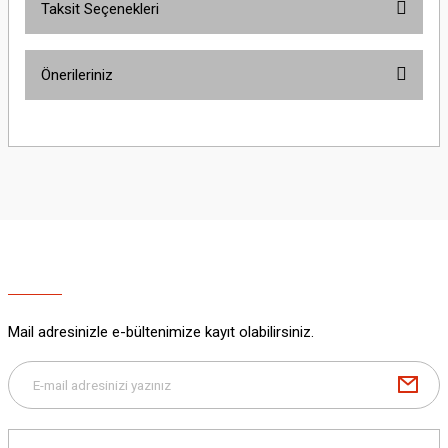
Taksit Seçenekleri
Bu ürüne ilk yorumu siz yapın!
Önerileriniz
Yorum Yaz
Bu ürünün fiyat bilgisi, resim, ürün açıklamalarında ve diğer konularda
yetersiz gördüğünüz noktaları öneri formunu kullanarak tarafımıza
iletebilirsiniz.
Görüş ve önerileriniz için teşekkür ederiz.
Ürün resmi kalitesiz, bozuk veya görüntülenemiyor.
Ürün açıklamasında eksik bilgiler bulunuyor.
Ürün bilgilerinde hatalar bulunuyor.
Ürün fiyatı diğer sitelerden daha pahalı.
Mail adresinizle e-bültenimize kayıt olabilirsiniz.
Bu ürüne benzer farklı alternatifler olmalı.