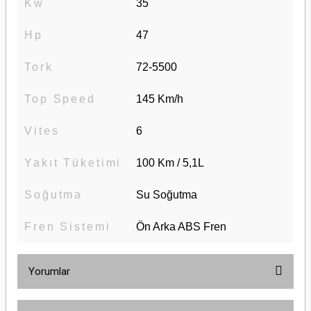
Kw
35
Hp
47
Tork
72-5500
Top Speed
145 Km/h
Vites
6
Yakıt Tüketimi
100 Km / 5,1L
Soğutma
Su Soğutma
Fren Sistemi
Ön Arka ABS Fren
Yorumlar