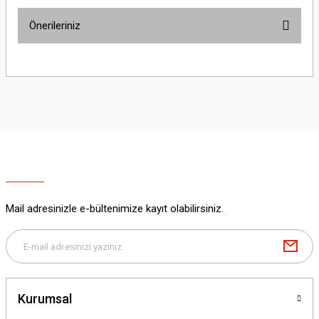
Önerileriniz
Yorum Yaz
Bu ürünün fiyat bilgisi, resim, ürün açıklamalarında ve diğer konularda
yetersiz gördüğünüz noktaları öneri formunu kullanarak tarafımıza
iletebilirsiniz.
Görüş ve önerileriniz için teşekkür ederiz.
Ürün resmi kalitesiz, bozuk veya görüntülenemiyor.
Ürün açıklamasında eksik bilgiler bulunuyor.
Ürün bilgilerinde hatalar bulunuyor.
Ürün fiyatı diğer sitelerden daha pahalı.
Mail adresinizle e-bültenimize kayıt olabilirsiniz.
Bu ürüne benzer farklı alternatifler olmalı.
Kurumsal
Gönder