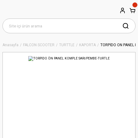
Anasayfa
FALCON SCOOTER
TURTTLE
KAPORTA
TORPİDO ÖN PANEL K