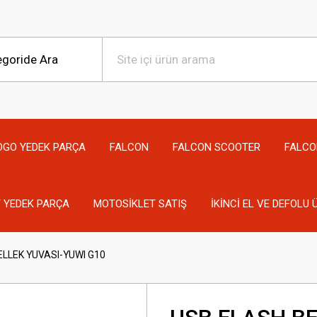
OGO YEDEK PARÇA
FALCON
FALCON SCOOTER
FALCO
 YEDEK PARÇA
MOTOSİKLET SATIŞ
İKİNCİ EL VE DEFOLU
ELLEK YUVASI-YUWI G10