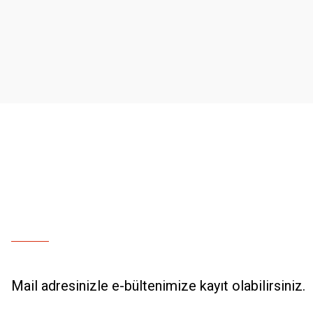
Ürün resmi kalitesiz, bozuk veya görüntülenemiyor.
Ürün açıklamasında eksik bilgiler bulunuyor.
Ürün bilgilerinde hatalar bulunuyor.
Ürün fiyatı diğer sitelerden daha pahalı.
Bu ürüne benzer farklı alternatifler olmalı.
Mail adresinizle e-bültenimize kayıt olabilirsiniz.