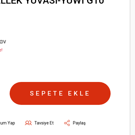
LLEK YUVASI-YUWI G10
KDV
e!
SEPETE EKLE
rum Yap
Tavsiye Et
Paylaş