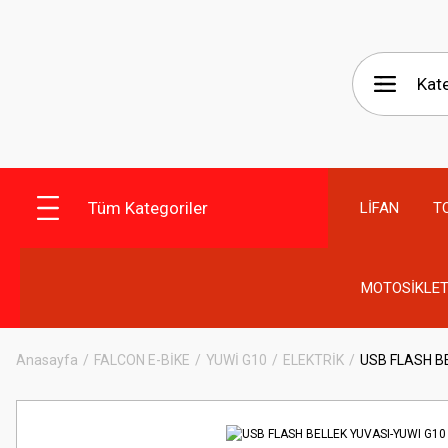
Tüm Kategoriler
LİFAN
T
MOTOSİKLET
Anasayfa
FALCON E-BİKE
YUWİ G10
ELEKTRİK
USB FLASH B