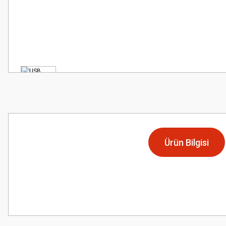
Ürün Bilgisi
Bu ürünün fiyat bilgisi, resim, ürün açıklamalarında ve diğer konularda
Görüş ve önerileriniz için teşekkür ederiz.