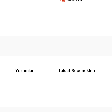
Yorumlar
Taksit Seçenekleri
 yetersiz gördüğünüz noktaları öneri formunu kullanarak tarafımıza iletebilirsini
Bu ürüne ilk yorumu siz yapın!