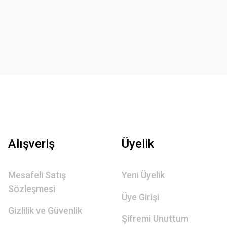
Alışveriş
Üyelik
Mesafeli Satış
Yeni Üyelik
Sözleşmesi
Üye Girişi
Gizlilik ve Güvenlik
Şifremi Unuttum