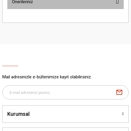
Önerileriniz
Yorum Yaz
Bu ürünün fiyat bilgisi, resim, ürün açıklamalarında ve diğer konularda
yetersiz gördüğünüz noktaları öneri formunu kullanarak tarafımıza
iletebilirsiniz.
Görüş ve önerileriniz için teşekkür ederiz.
Ürün resmi kalitesiz, bozuk veya görüntülenemiyor.
Ürün açıklamasında eksik bilgiler bulunuyor.
Ürün bilgilerinde hatalar bulunuyor.
Ürün fiyatı diğer sitelerden daha pahalı.
Mail adresinizle e-bültenimize kayıt olabilirsiniz.
Bu ürüne benzer farklı alternatifler olmalı.
Kurumsal
Gönder