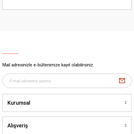
Bu ürünün fiyat bilgisi, resim, ürün açıklamalarında ve diğer konularda
yetersiz gördüğünüz noktaları öneri formunu kullanarak tarafımıza
iletebilirsiniz.
Görüş ve önerileriniz için teşekkür ederiz.
Ürün resmi kalitesiz, bozuk veya görüntülenemiyor.
Ürün açıklamasında eksik bilgiler bulunuyor.
Ürün bilgilerinde hatalar bulunuyor.
Ürün fiyatı diğer sitelerden daha pahalı.
Mail adresinizle e-bültenimize kayıt olabilirsiniz.
Bu ürüne benzer farklı alternatifler olmalı.
Kurumsal
Gönder
Alışveriş