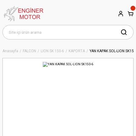
Anasayfa
FALCON
LION SK 150-6
KAPORTA
YAN KAPAK SOL-LION SK150