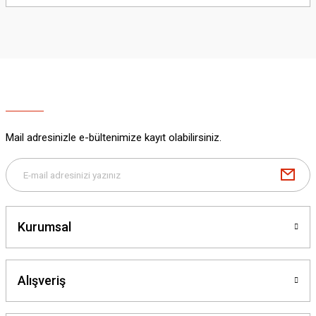
yetersiz gördüğünüz noktaları öneri formunu kullanarak tarafımıza
iletebilirsiniz.
Görüş ve önerileriniz için teşekkür ederiz.
Ürün resmi kalitesiz, bozuk veya görüntülenemiyor.
Ürün açıklamasında eksik bilgiler bulunuyor.
Ürün bilgilerinde hatalar bulunuyor.
Ürün fiyatı diğer sitelerden daha pahalı.
Mail adresinizle e-bültenimize kayıt olabilirsiniz.
Bu ürüne benzer farklı alternatifler olmalı.
Kurumsal
Gönder
Alışveriş