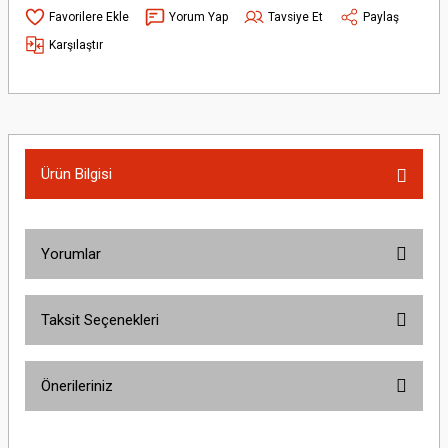
Yorum Yap
Tavsiye Et
Paylaş
Karşılaştır
Ürün Bilgisi
Yorumlar
Taksit Seçenekleri
Bu ürüne ilk yorumu siz yapın!
Önerileriniz
Yorum Yaz
Bu ürünün fiyat bilgisi, resim, ürün açıklamalarında ve diğer konularda