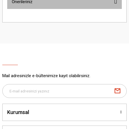
Önerileriniz
Yorum Yaz
Bu ürünün fiyat bilgisi, resim, ürün açıklamalarında ve diğer konularda
yetersiz gördüğünüz noktaları öneri formunu kullanarak tarafımıza
iletebilirsiniz.
Görüş ve önerileriniz için teşekkür ederiz.
Ürün resmi kalitesiz, bozuk veya görüntülenemiyor.
Ürün açıklamasında eksik bilgiler bulunuyor.
Ürün bilgilerinde hatalar bulunuyor.
Ürün fiyatı diğer sitelerden daha pahalı.
Mail adresinizle e-bültenimize kayıt olabilirsiniz.
Bu ürüne benzer farklı alternatifler olmalı.
Kurumsal
Gönder