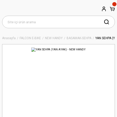
Anasayfa
FALCON E-BİKE
NEW HANDY
BASAMAK-SEHPA
YAN SEHPA (YA