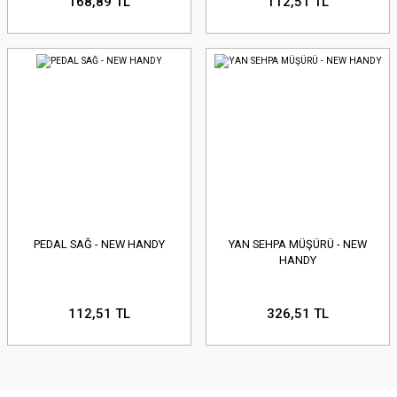
168,89 TL
112,51 TL
GRUBU
GRUBU
ATV STRONG 377
MARTİNİ 50 (125)
RADYATÖ
KAPORTA SE
KAPORTA SE
GUPPİ 110
URTTLE
UICK 50
AX 125
PEDAL SAĞ - NEW HANDY
YAN SEHPA MÜŞÜRÜ - NEW
HANDY
112,51 TL
326,51 TL