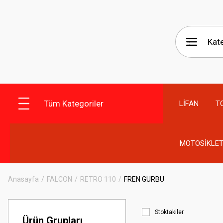
Tüm Kategoriler
LİFAN
T
MOTOSİKLET
Anasayfa
FALCON
RETRO 110
FREN GURBU
Stoktakiler
Ürün Grupları