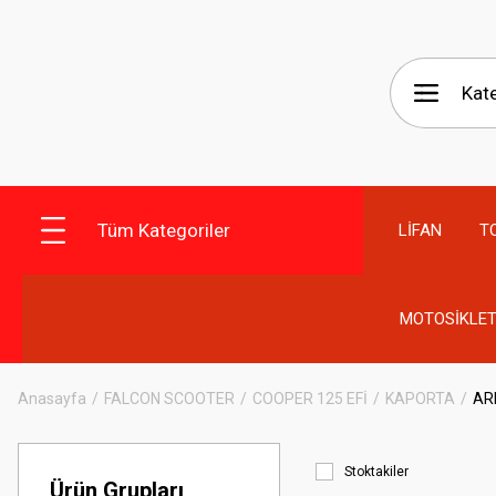
Tüm Kategoriler
LİFAN
T
MOTOSİKLET
Anasayfa
FALCON SCOOTER
COOPER 125 EFİ
KAPORTA
AR
Stoktakiler
Ürün Grupları