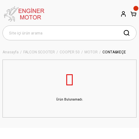
Anasayfa
FALCON SCOOTER
COOPER 50
MOTOR
CONTA&KEÇE
Ürün Bulunamadı.