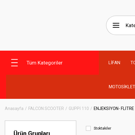
Tüm Kategoriler
LİFAN
T
MOTOSİKLET
Anasayfa
FALCON SCOOTER
GUPPİ 110
ENJEKSİYON- FLİTRE
Stoktakiler
Ürün Grupları