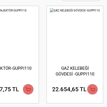
KTÖR-GUPPI110
GAZ KELEBEĞİ
GÖVDESİ -GUPPI110
7,75 TL
22.654,65 TL