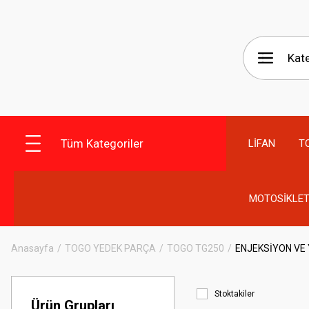
Tüm Kategoriler
LİFAN
T
MOTOSİKLET
Anasayfa
TOGO YEDEK PARÇA
TOGO TG250
ENJEKSİYON VE 
Stoktakiler
Ürün Grupları