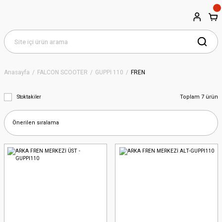
Anasayfa
FALCON SCOOTER
GUPPİ 110
FREN
Toplam 7 ürün
Stoktakiler