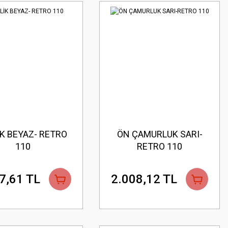
İK BEYAZ- RETRO
ÖN ÇAMURLUK SARI-
110
RETRO 110
7,61 TL
2.008,12 TL