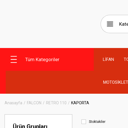
Tüm Kategoriler
LİFAN
T
MOTOSİKLET
Anasayfa
FALCON
RETRO 110
KAPORTA
Stoktakiler
Ürün Grupları