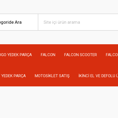
OGO YEDEK PARÇA
FALCON
FALCON SCOOTER
FALCO
 YEDEK PARÇA
MOTOSİKLET SATIŞ
İKİNCİ EL VE DEFOLU