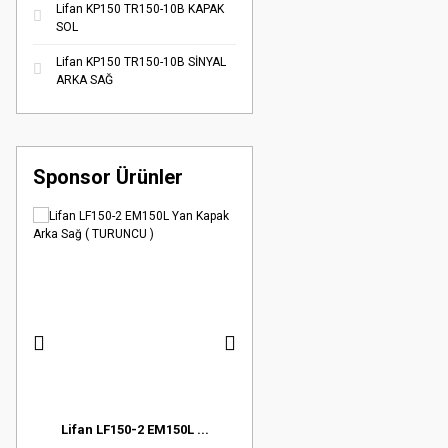
Lifan KP150 TR150-10B KAPAK
SOL
Lifan KP150 TR150-10B SİNYAL
ARKA SAĞ
Sponsor Ürünler
.
Lifan LF150-2 EM150L ...
Lifan LF150-2 EM150L ...