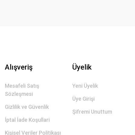
Alışveriş
Üyelik
Mesafeli Satış
Yeni Üyelik
Sözleşmesi
Üye Girişi
Gizlilik ve Güvenlik
Şifremi Unuttum
İptal İade Koşullari
Kişisel Veriler Politikası