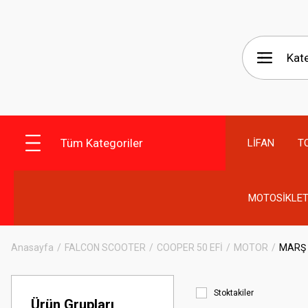
Tüm Kategoriler
LİFAN
T
MOTOSİKLET
Anasayfa
FALCON SCOOTER
COOPER 50 EFİ
MOTOR
MARŞ
Stoktakiler
Ürün Grupları