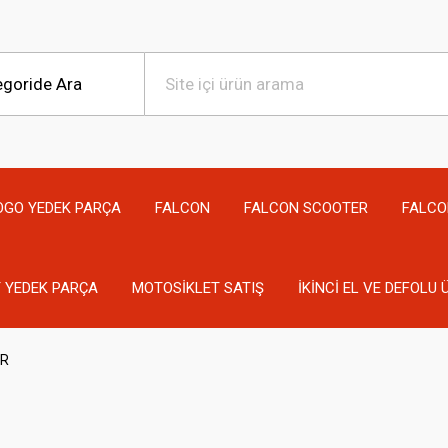
OGO YEDEK PARÇA
FALCON
FALCON SCOOTER
FALCO
 YEDEK PARÇA
MOTOSİKLET SATIŞ
İKİNCİ EL VE DEFOLU
R