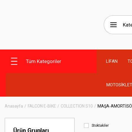
Tüm Kategoriler
LİFAN
T
MOTOSİKLET
Anasayfa
FALCON E-BİKE
COLLECTION S10
MAŞA-AMORTİSÖ
Stoktakiler
Ürün Grupları