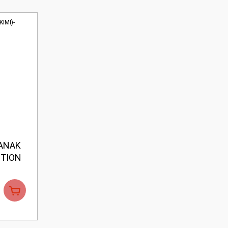
ÇANAK
CTION