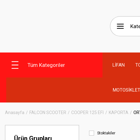
Tüm Kategoriler
LİFAN
T
MOTOSİKLET
Anasayfa
FALCON SCOOTER
COOPER 125 EFİ
KAPORTA
OR
Stoktakiler
Ürün Grupları