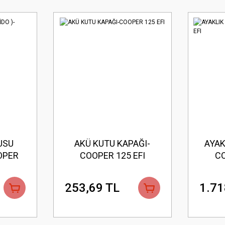
USU
AKÜ KUTU KAPAĞI-
AYAK
OPER
COOPER 125 EFI
CO
253,69 TL
1.71