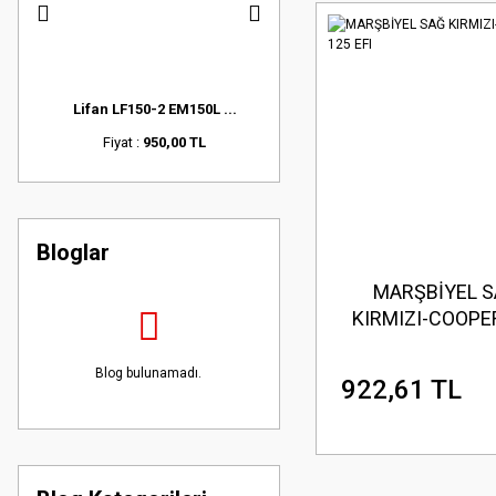
.
Lifan LF150-2 EM150L ...
Lifan LF150-2 EM150L ...
Fiyat :
950,00 TL
Fiyat :
950,00 TL
Bloglar
MARŞBİYEL 
KIRMIZI-COOPE
EFI
Blog bulunamadı.
922,61 TL