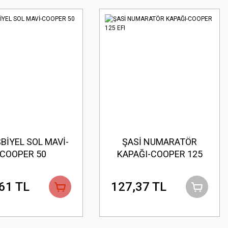
BİYEL SOL MAVİ-
ŞASİ NUMARATÖR
COOPER 50
KAPAĞI-COOPER 125
EFI
61 TL
127,37 TL