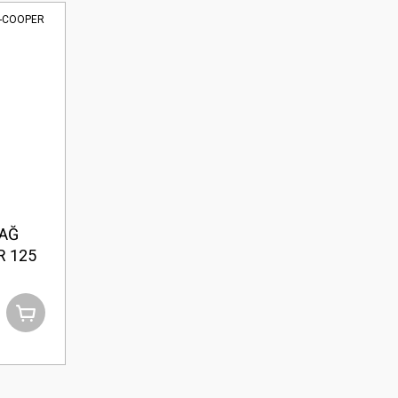
Lifan LF150-2 EM150L ...
Lifan LF150-2 EM150L ...
Fiyat :
950,00 TL
Fiyat :
950,00 TL
SAĞ
R 125