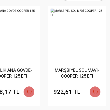
LIK ANA GÖVDE-
MARŞBİYEL SOL MAVİ-
OPER 125 EFI
COOPER 125 EFI
8,17 TL
922,61 TL