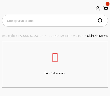
Anasayfa
FALCON SCOOTER
TECHNO 125 EFİ
MOTOR
SİLİNDİR KAPAK
Ürün Bulunamadı.