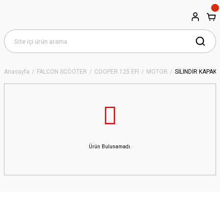
Anasayfa
FALCON SCOOTER
COOPER 125 EFİ
MOTOR
SİLİNDİR KAPAK
Ürün Bulunamadı.