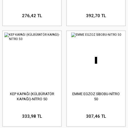
GRUBU
GRUBU
ATV STRONG 377
MARTİNİ 50 (125)
RADYATÖ
276,42 TL
392,70 TL
KAPORTA SE
KAPORTA SE
GUPPİ 110
URTTLE
UICK 50
AX 125
KEP KAPAĞI (KÜLBÜRATÖR
EMME EGZOZ SİBOBU-NİTRO
KAPAĞI)-NİTRO 50
50
333,98 TL
307,46 TL