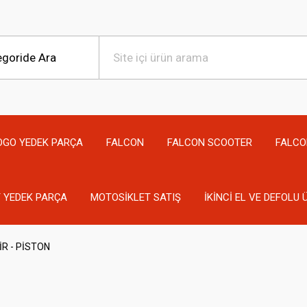
OGO YEDEK PARÇA
FALCON
FALCON SCOOTER
FALCO
 YEDEK PARÇA
MOTOSİKLET SATIŞ
İKİNCİ EL VE DEFOLU
İR - PİSTON