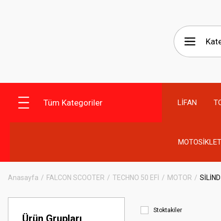
Tüm Kategoriler
LİFAN
T
MOTOSİKLET
Anasayfa
FALCON SCOOTER
TECHNO 50 EFİ
MOTOR
SİLİND
Stoktakiler
Ürün Grupları